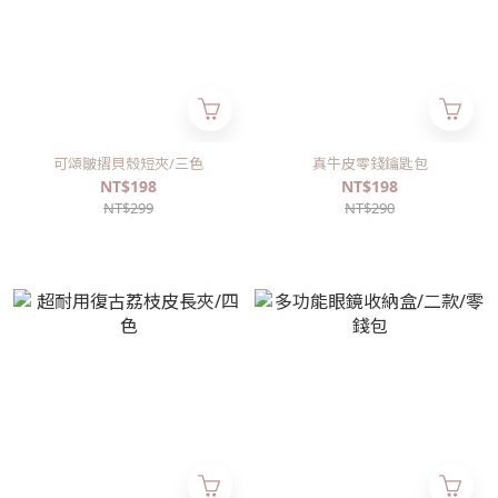
可頌皺摺貝殼短夾/三色
真牛皮零錢鑰匙包
NT$198
NT$198
NT$299
NT$290