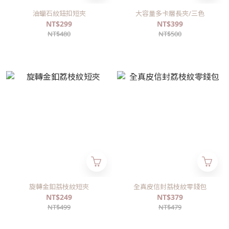
油蠟石紋鈕扣短夾
大容量多卡層長夾/三色
NT$299
NT$399
NT$480
NT$500
旋轉金釦荔枝紋短夾
全真皮信封荔枝紋零錢包
NT$249
NT$379
NT$499
NT$479