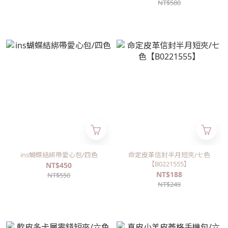
NT$580
ins蝴蝶結綁帶愛心包/四色
命定皮革信封半月短夾/七色
【B0221555】
NT$450
NT$188
NT$550
NT$249