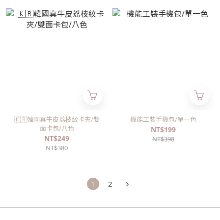
🇰🇷韓國真牛皮荔枝紋卡夾/雙
機能工裝手機包/單一色
面卡包/八色
NT$199
NT$249
NT$398
NT$380
1
2