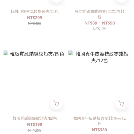
超耐用復古荔枝皮長夾/四色
多功能眼鏡收納盒/二款/零錢
包
NT$299
NT$89 ~ NT$98
NT$400
NT$129
韓版質感編織紋短夾/四色
韓國真牛皮荔枝紋零錢短夾/12
色
NT$199
NT$389
NT$299