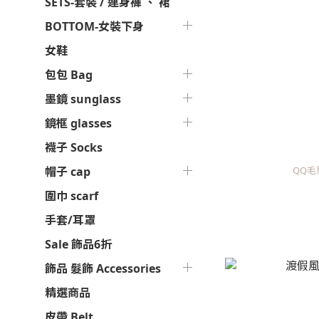
SETS-套裝 / 連身褲 、 裙
BOTTOM-女裝下身
女鞋
包包 Bag
墨鏡 sunglass
鏡框 glasses
襪子 Socks
QQ毛
帽子 cap
圍巾 scarf
手套/耳罩
Sale 飾品6折
飾品 髮飾 Accessories
精選商品
皮帶 Belt