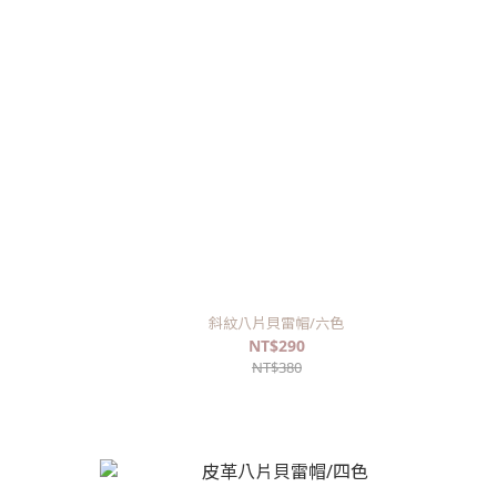
斜紋八片貝雷帽/六色
NT$290
NT$380