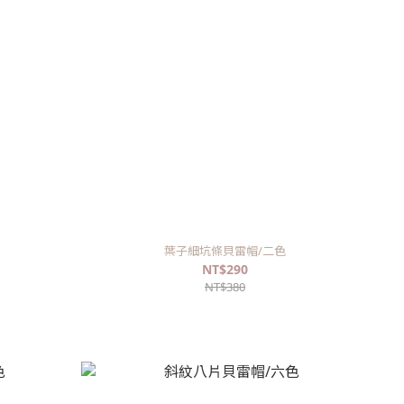
葉子細坑條貝雷帽/二色
NT$290
NT$380