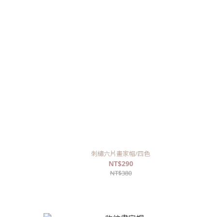
刺繡六片畫家帽/四色
NT$290
NT$380