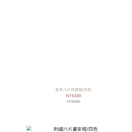
皮革八片貝雷帽/四色
NT$380
NT$480