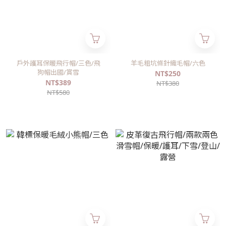
戶外護耳保暖飛行帽/三色/飛
羊毛粗坑條針織毛帽/六色
狗帽出國/賞雪
NT$250
NT$389
NT$380
NT$580