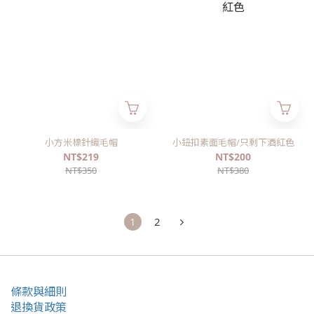
小方米標針織毛帽
小鈕扣素面毛帽/只剩下酒紅色
NT$219
NT$200
NT$350
NT$380
1
2
條款與細則
退換貨政策