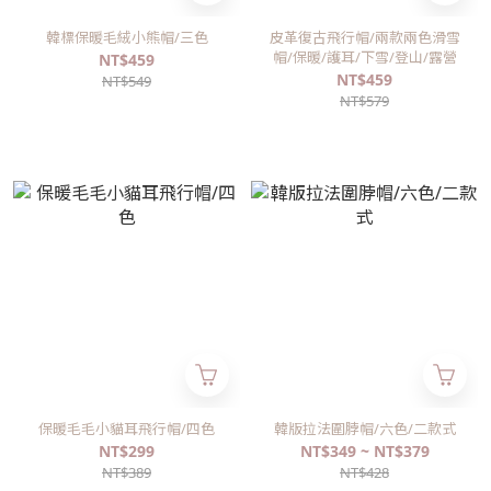
韓標保暖毛絨小熊帽/三色
皮革復古飛行帽/兩款兩色滑雪
帽/保暖/護耳/下雪/登山/露營
NT$459
NT$459
NT$549
NT$579
保暖毛毛小貓耳飛行帽/四色
韓版拉法圍脖帽/六色/二款式
NT$299
NT$349 ~ NT$379
NT$389
NT$428