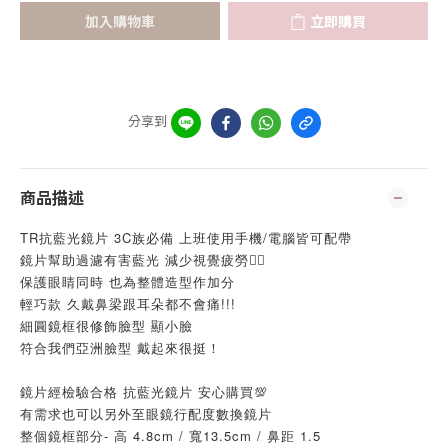
加入購物車
立即購買
分享到
商品描述
TR抗藍光鏡片 3C族必備 上班使用手機/電腦皆可配帶
鏡片幫助過濾有害藍光 減少視覺疲勞👍🏻
保護眼睛同時 也為整體造型作加分
輕巧款 久戴鼻梁跟耳朵都不會痛!!!
細圓鏡框很修飾臉型 顯小臉
符合我們亞洲臉型 戴起來很挺！
鏡片經檢驗合格 抗藍光鏡片 安心購買💯
有需求也可以另外至眼鏡行配度數換鏡片
整個鏡框部分- 高 4.8cm / 寬13.5cm / 鼻距 1.5