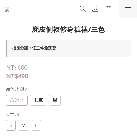
麂皮側衩修身褲裙/三色
指定分類，任三件免運費
NT$600
NT$490
顏色
: 奶沙杏
奶沙杏
卡其
黑
尺寸
: S
S
M
L