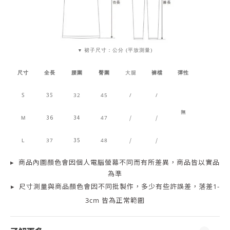
裙子尺寸：公分 (平放測量)
▼
尺寸
全長
腰圍
臀圍
大腿
褲檔
彈性
S
35
32
45
/
/
無
36
34
/
/
47
M
35
/
/
37
48
L
▸
商品
內
圖顏色會因個人電腦螢幕不同而有所差異，商品皆以實品
為準
▸
尺寸測量
與商品顏色會因
不同批製作，多少有些許誤差，落差1-
3cm 皆為正常範圍