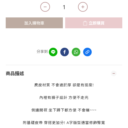
加入購物車
立即購買
分享到
商品描述
麂皮材質 不會過於厚 卻是有挺度!
內裡有褲子設計 方便不走光
側邊開衩 坐下蹲下都方便 不會繃~~~
附基礎皮帶 穿搭更加分! A字版型適當修飾臀寬