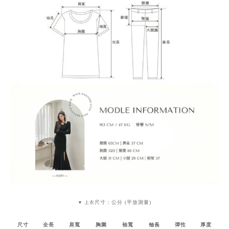
尺寸：公分 (平放測量)
▼ 上衣
尺寸
全長
肩寬
胸圍
袖寬
袖長
彈性
厚度