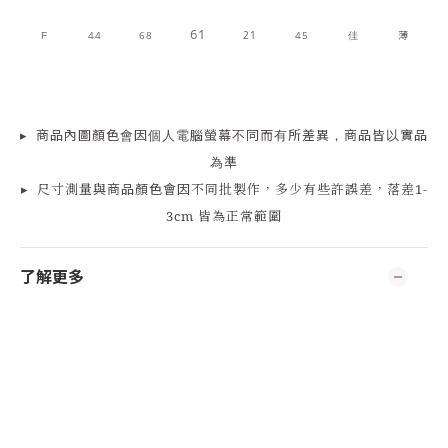
61
44
68
21
45
佳
薄
F
▸
商品
內
圖顏色會因個人電腦螢幕不同而有所差異，商品皆以實品
為準
▸
尺寸測量
與商品顏色會因
不同批製作，多少有些許誤差，落差1-
3cm 皆為正常範圍
了解更多