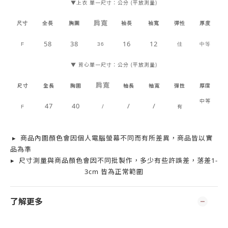
▼上衣 單一尺寸：公分 (平放測量)
肩寬
尺寸
全長
胸圍
袖長
袖寬
彈性
厚度
58
38
16
12
F
36
佳
中等
▼ 背心單一尺寸：公分 (平放測量)
肩寬
尺寸
全長
胸圍
袖長
袖寬
彈性
厚度
中等
47
40
/
/
/
有
F
▸ 商品內圖顏色會因個人電腦螢幕不同而有所差異，商品皆以實
品為準
▸ 尺寸測量與商品顏色會因不同批製作，多少有些許誤差，落差1-
3cm 皆為正常範圍
了解更多