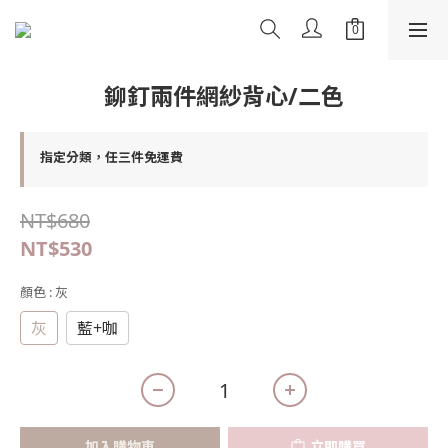
鉚釘兩件網紗背心/二色
指定分類，任三件免運費
NT$680
NT$530
顏色
: 灰
灰
藍+咖
加入購物車
立即購買