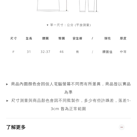
單一尺寸：公分 (平放測量)
▼
尺寸
全長
腰圍
臀圍
安全褲
/
彈性
厚度
31
32-37
46
有
/
腰圍佳
中等
F
▸ 商品內圖顏色會因個人電腦螢幕不同而有所差異，商品皆以實品
為準
▸ 尺寸測量與商品顏色會因不同批製作，多少有些許誤差，落差1-
3cm 皆為正常範圍
了解更多