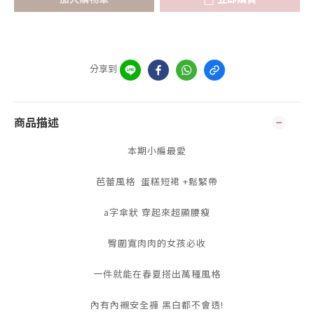
分享到
商品描述
本期小編最愛
芭蕾風格 蛋糕短裙 +鬆緊帶
a字傘狀 穿起來超顯腰瘦
臀圍寬肉肉的女孩必收
一件就能在春夏搭出萬種風格
內有內襯安全褲 黑白都不會透!