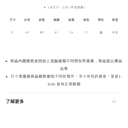
尺寸：公分 (平放測量)
▼ 上衣
尺寸
全長
肩寬
胸圍
袖寬
袖長
彈性
厚度
43
40
41
16
17
佳
中等
F
▸
商品
內
圖顏色會因個人電腦螢幕不同而有所差異，商品皆以實品
為準
▸
尺寸測量
與商品顏色會因
不同批製作，多少有些許誤差，落差1-
3cm 皆為正常範圍
了解更多