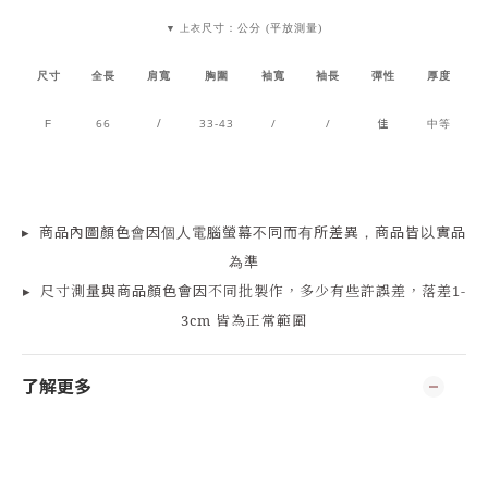
尺寸：公分 (平放測量)
▼ 上衣
尺寸
全長
肩寬
胸圍
袖寬
袖長
彈性
厚度
66
/
33-43
/
/
佳
中等
F
▸
商品
內
圖顏色會因個人電腦螢幕不同而有所差異，商品皆以實品
為準
▸
尺寸測量
與商品顏色會因
不同批製作，多少有些許誤差，落差1-
3cm 皆為正常範圍
了解更多