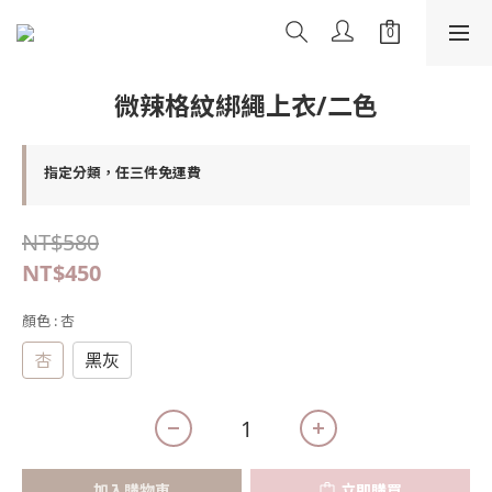
微辣格紋綁繩上衣/二色
指定分類，任三件免運費
NT$580
NT$450
顏色
: 杏
杏
黑灰
加入購物車
立即購買