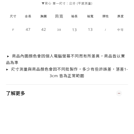
▼背心 單一尺寸：公分 (平放測量)
肩寬
尺寸
全長
胸圍
袖長
袖寬
彈性
厚度
47
42
13
13
F
38
/
中等
▸ 商品內圖顏色會因個人電腦螢幕不同而有所差異，商品皆以實
品為準
▸ 尺寸測量與商品顏色會因不同批製作，多少有些許誤差，落差1-
3cm 皆為正常範圍
了解更多