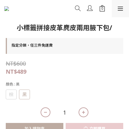
小標籤拼接皮革麂皮兩用腋下包/
指定分類，任三件免運費
NT$600
NT$489
顏色
: 黑
棕
黑
加入購物車
立即購買