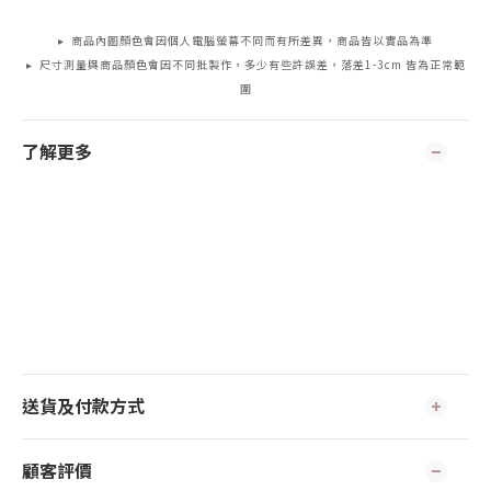
▸ 商品內圖顏色會因個人電腦螢幕不同而有所差異，商品皆以實品為準
▸ 尺寸測量與商品顏色會因不同批製作，多少有些許誤差，落差1-3cm 皆為正常範
圍
了解更多
送貨及付款方式
顧客評價