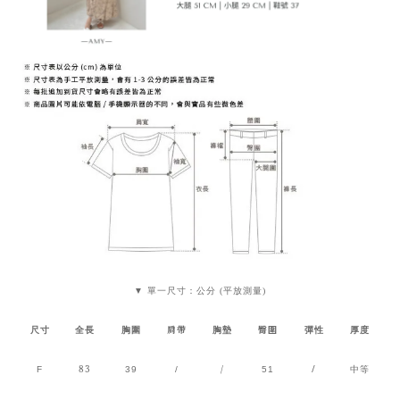
▼ 單一尺寸：公分 (平放測量)
肩帶
臀圍
尺寸
全長
胸圍
胸墊
彈性
厚度
83
/
/
F
39
/
51
中等