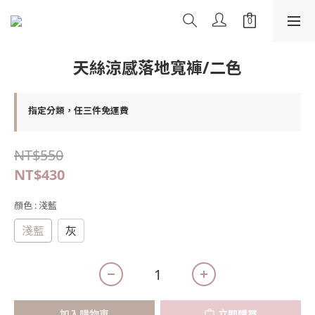
天絲涼感落地寬褲/二色
指定分類，任三件免運費
NT$550
NT$430
顏色
: 淺藍
淺藍
灰
加入購物車
立即購買