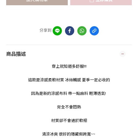
分享到
商品描述
穿上就知道多舒服!!!
這款是涼感柔軟材質 冰絲觸感 夏季一定必收
的
因為是新的涼感布料 帶一點麻料 輕薄透氣!
完全不會悶熱
材質卻不會過於軟褟
清涼冰爽 很好的隱藏假跨寬~~