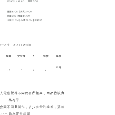
單一尺寸：公分 (平放測量)
臀圍
安全褲
/
彈性
厚度
中等
57
/
/
/
個人電腦螢幕不同而有所差異，商品皆以實
品為準
色會因不同批製作，多少有些許誤差，落差
-3cm 皆為正常範圍