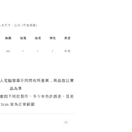
尺寸：公分 (平放測量)
上衣
胸圍
袖寬
袖長
彈性
厚度
46
/
/
/
中等
人電腦螢幕不同而有所差異，商品皆以實
品為準
會因
不同批製作，多少有些許誤差，落差
-3cm 皆為正常範圍