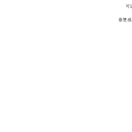
可
垂墜感