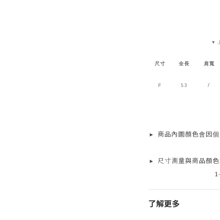
▼ 
尺寸
全長
肩寬
53
/
F
▸
商品
內
圖顏色會因個
▸
尺寸測量
與商品顏色
1
了解更多