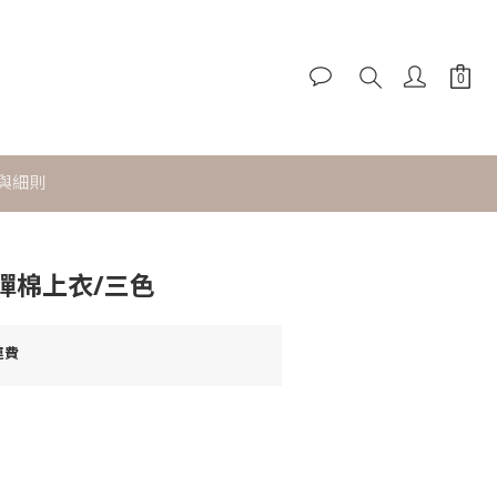
與細則
立即購買
彈棉上衣/三色
運費