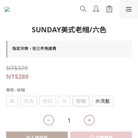
SUNDAY美式老帽/六色
指定分類，任三件免運費
NT$379
NT$289
顏色
: 棕咖
黑
米杏
粉紅
灰
棕咖
水洗藍
加入購物車
立即購買