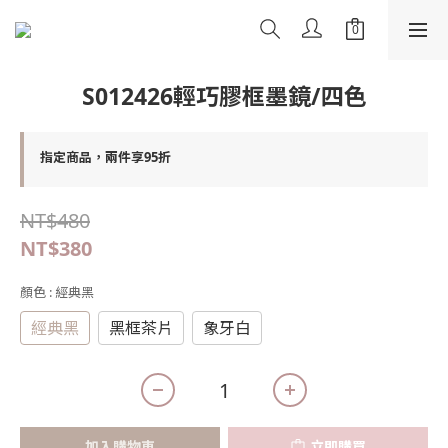
S012426輕巧膠框墨鏡/四色
指定商品，兩件享95折
NT$480
NT$380
顏色
: 經典黑
經典黑
黑框茶片
象牙白
加入購物車
立即購買