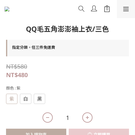
QQ毛五角澎澎袖上衣/三色
指定分類，任三件免運費
NT$580
NT$480
顏色
: 紫
紫
白
黑
加入購物車
立即購買