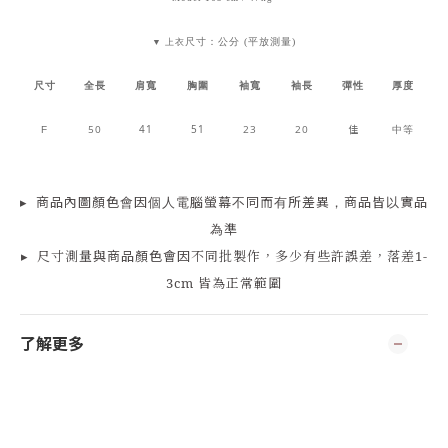
尺寸：公分 (平放測量)
▼ 上衣
尺寸
全長
肩寬
胸圍
袖寬
袖長
彈性
厚度
50
41
51
23
20
佳
中等
F
▸
商品
內
圖顏色會因個人電腦螢幕不同而有所差異，商品皆以實品
為準
▸
尺寸測量
與商品顏色會因
不同批製作，多少有些許誤差，落差1-
3cm 皆為正常範圍
了解更多