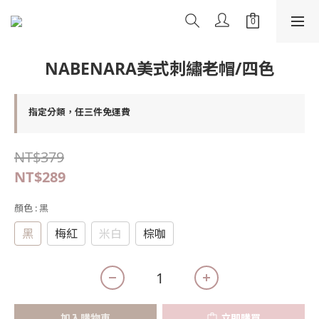
NABENARA美式刺繡老帽/四色
指定分類，任三件免運費
NT$379
NT$289
顏色
: 黑
黑
梅紅
米白
棕咖
加入購物車
立即購買