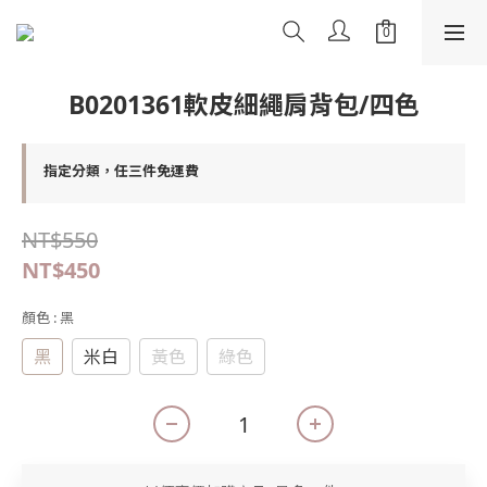
B0201361軟皮細繩肩背包/四色
指定分類，任三件免運費
NT$550
NT$450
顏色
: 黑
黑
米白
黃色
綠色