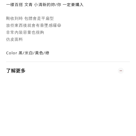
一樣百搭 文青 小清新的妳/你 一定要購入
剛收到時 包體會是平扁型
放些東西後就會有垂墜感囉😆
非常內裝容量也很夠
仿皮面料
Color 黑/米白/黃色/綠
了解更多