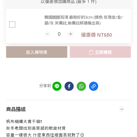
以優惠價加購商品
(最多 1 件)
韓國圈圈耳環 最剛好的3cm (顏色 玫瑰金/金/
銀/灰 另備註,無備註將隨機出貨)
優惠價 NT$80
加入購物車
立即購買
分享到
商品描述
帆布細繩大賣千個❗️
秋冬老闆找到高質感的軟皮材質
容量一樣很大 什麼東西往裡面丟就對了😊