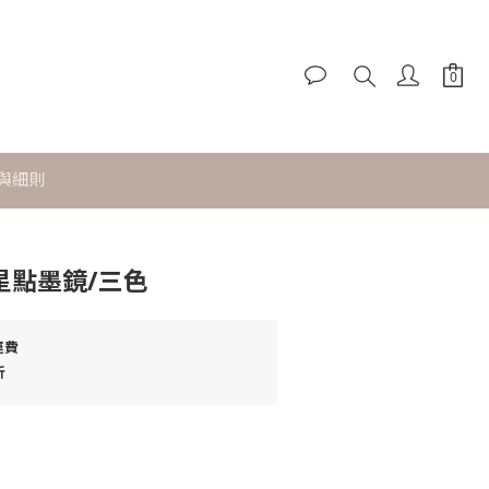
與細則
立即購買
8海星點墨鏡/三色
運費
折