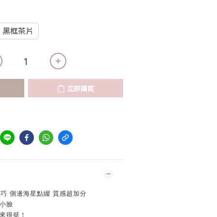
黑框茶片
立即購買
輕巧 側邊海星點綴 質感超加分
小臉
起來很挺！