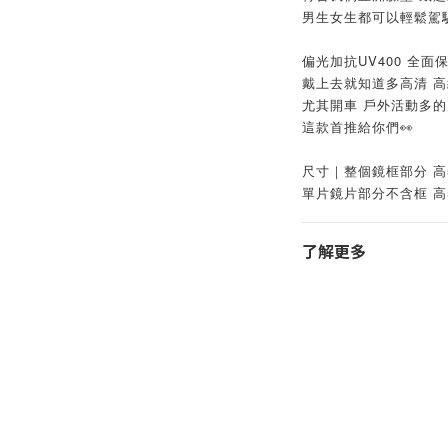
男生女生都可以輕鬆駕
偏光加抗UV400 全面
戴上去就知道多高清 
尤其開車 戶外活動多的
這款首推給你們👀
尺寸｜整個鏡框部分 高5.3
單片鏡片部分不含框 高5.3
了解更多