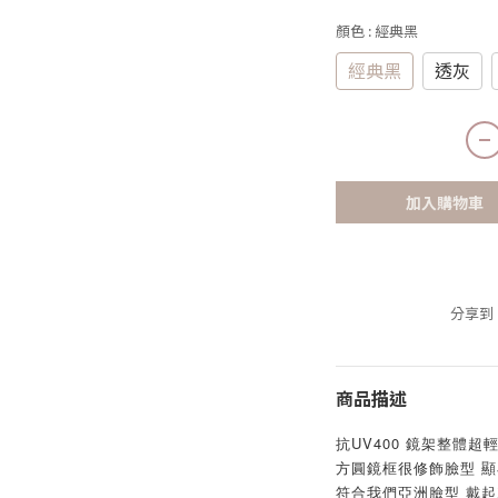
顏色
: 經典黑
經典黑
透灰
加入購物車
分享到
商品描述
抗UV400 鏡架整體超
方圓鏡框很修飾臉型 顯
符合我們亞洲臉型 戴