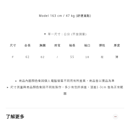
Model 163 cm / 47 kg (舒適寬鬆)
▼ 單一尺寸：公分 (平放測量)
肩寬
尺寸
全長
胸圍
袖長
袖口
彈性
厚度
62
55
薄
F
62
/
18
有
▸ 商品內圖顏色會因個人電腦螢幕不同而有所差異，商品皆以實品為準
▸ 尺寸測量與商品顏色會因不同批製作，多少有些許誤差，落差1-3cm 皆為正常範
圍
了解更多