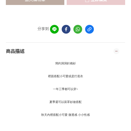
分享到
商品描述
簡約洞洞針織衫
裡面搭配小可愛或是打底衣
一年三季都可以穿~
夏季還可以當罩衫做搭配
秋天內裡搭配小可愛 微透感 小小性感