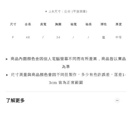
尺寸：公分 (平放測量)
▼ 上衣
尺寸
全長
肩寬
胸圍
袖寬
袖長
彈性
厚度
48
/
34
/
/
佳
中等
F
▸
商品
內
圖顏色會因個人電腦螢幕不同而有所差異，商品皆以實品
為準
▸
尺寸測量
與商品顏色會因
不同批製作，多少有些許誤差，落差1-
3cm 皆為正常範圍
了解更多