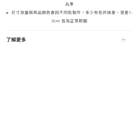
為準
▸
尺寸測量
與商品顏色會因
不同批製作，多少有些許誤差，落差1-
3cm 皆為正常範圍
了解更多