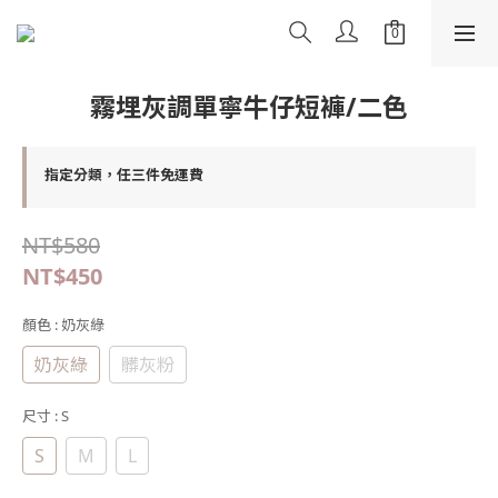
霧埋灰調單寧牛仔短褲/二色
指定分類，任三件免運費
NT$580
NT$450
顏色
: 奶灰綠
奶灰綠
髒灰粉
尺寸
: S
S
M
L