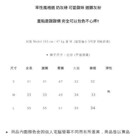
率性風格選 奶灰綠 可愛甜妹 選髒灰粉
重點是甜甜價 完全可以包色不心疼!!
封面 Model 163 cm / 47 kg 著 M (版型偏小 S可穿 M較舒適)
褲子尺寸：公分 (平放測量)
▼
尺寸
全長
腰圍
臀圍
大腿
褲檔
彈性
S
31
31
47
32
32
無
33
33
49
34
33
M
34
35
35
51
35
L
▸
商品
內
圖顏色會因個人電腦螢幕不同而有所差異，商品皆以實品