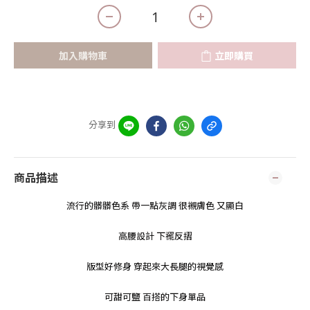
加入購物車
立即購買
分享到
商品描述
流行的髒髒色系 帶一點灰調 很襯膚色 又顯白
高腰設計 下襬反摺
版型好修身 穿起來大長腿的視覺感
可甜可鹽 百搭的下身單品