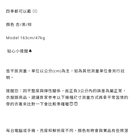
四季都可以戴 👍🏻
顏色 杏/黑/棕
Model 163cm/47kg
貼心小提醒🔔
皆平放測量，單位以公分(cm)為主，如為其他測量單位會另行註
明。
提醒您：因平整度與彈性關係，故正負3公分內的誤差為屬正常，
衣服類商品，建議買家參考以下幾種尺寸測量方式再拿平常習慣的
穿的衣著來比對一下會比較準確喔😇😇
每台電腦或手機，亮度和解析度不同，顏色有時會與實品有些微落