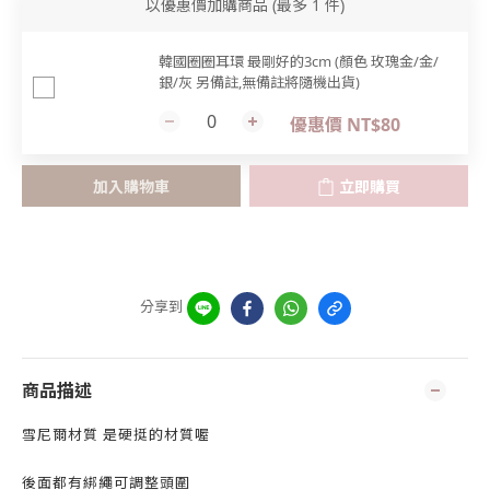
以優惠價加購商品
(最多 1 件)
韓國圈圈耳環 最剛好的3cm (顏色 玫瑰金/金/
銀/灰 另備註,無備註將隨機出貨)
優惠價 NT$80
加入購物車
立即購買
分享到
商品描述
雪尼爾材質 是硬挺的材質喔
後面都有綁繩可調整頭圍