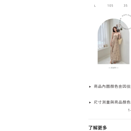
105
35
L
▸
商品
內
圖顏色會因個
▸
尺寸測量
與商品顏色
1
了解更多