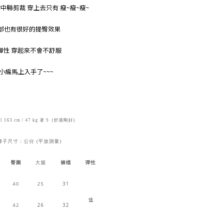
中縣剪裁 穿上去只有 瘦~瘦~瘦~
部也有很好的提臀效果
彈性 穿起來不會不舒服
小編馬上入手了~~~
 163 cm / 47 kg 著 S (舒適剛好)
褲子尺寸：公分 (平放測量)
臀圍
大腿
褲檔
彈性
40
25
31
佳
42
26
32