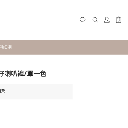
立即購買
與細則
仔喇叭褲/單一色
運費