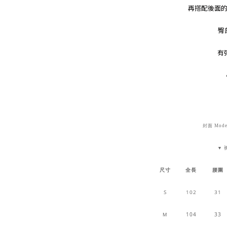
再搭配後面的
臀
有
封面 Model
▼
尺寸
全長
腰圍
S
102
31
104
33
M