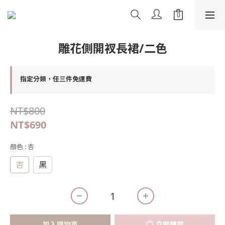
雕花側開衩長裙/二色
指定分類，任三件免運費
NT$800
NT$690
顏色
: 杏
杏
黑
加入購物車
立即購買