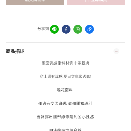
分享到
商品描述
緞面質感 滑料材質 非常親膚
穿上還有涼感 夏日穿非常透氣!
雕花面料
側邊有交叉綁繩 做側開衩設計
走路露出腿部線條隱約的小性感
側邊拉鍊方便穿脫