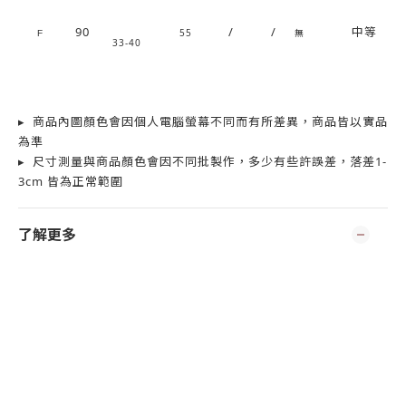
90
/
/
中等
55
無
F
33-40
▸ 商品內圖顏色會因個人電腦螢幕不同而有所差異，商品皆以實品
為準
▸ 尺寸測量與商品顏色會因不同批製作，多少有些許誤差，落差1-
3cm 皆為正常範圍
了解更多