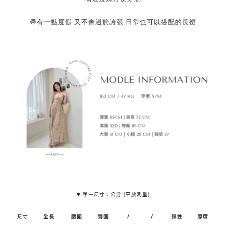
帶有一點度假 又不會過於誇張 日常也可以搭配的長裙
單一尺寸：公分 (平放測量)
▼
尺寸
全長
腰圍
臀圍
/
/
彈性
厚度