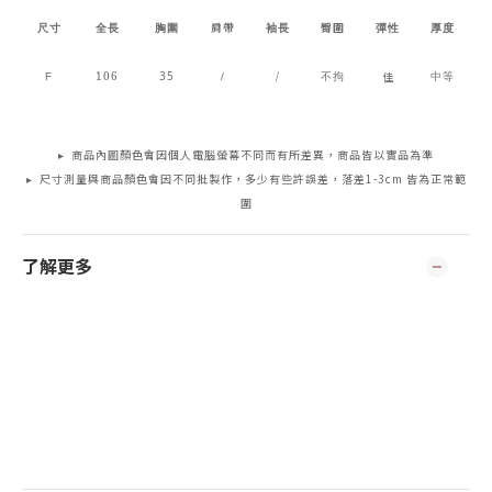
肩帶
臀圍
尺寸
全長
胸圍
袖長
彈性
厚度
106
35
/
佳
F
/
不拘
中等
▸ 商品內圖顏色會因個人電腦螢幕不同而有所差異，商品皆以實品為準
▸ 尺寸測量與商品顏色會因不同批製作，多少有些許誤差，落差1-3cm 皆為正常範
圍
了解更多