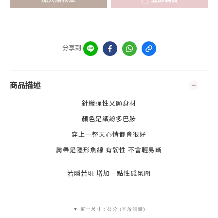
分享到
商品描述
針織彈性又顯身材
顏色是繽紛多巴胺
穿上一整天心情都會很好
肩帶是隱形魚線 有韌性 不會輕易斷
若隱若現 增加一點性感氛圍
▼ 單一尺寸：公分 (平放測量)