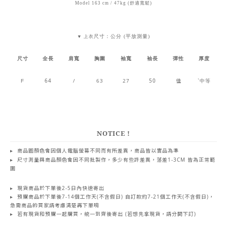
Model 163 cm / 47kg (舒適寬鬆)
尺寸：公分 (平放測量)
▼ 上衣
尺寸
全長
肩寬
胸圍
袖寬
袖長
彈性
厚度
64
/
63
27
50
佳
ˋ中等
F
NOTICE !
▸
商品圖顏色會因個人電腦螢幕不同而有所差異，商品皆以實品為準
▸
尺寸測量與商品顏色會因不同批製作，多少有些許差異，落差1-3CM 皆為正常範
圍
▸
現貨商品於下單後2-5日內快速寄出
▸
預購商品於下單後7-14個工作天(不含假日) 自訂款約7-21個工作天(不含假日)
，
急需商品的買家請考慮清楚再下單唷
▸
若有現貨和預購一起購買，統一到齊後寄出 (若想先拿現貨，請分開下訂)