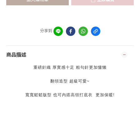
分享到
商品描述
重磅針織 厚實感十足 粗勾針更加慵懶
翻領造型 超級可愛~
寬寬鬆鬆版型 也可內搭高領打底衣  更加保暖!