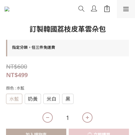
訂製韓國荔枝皮革雲朵包
指定分類，任三件免運費
NT$600
NT$499
顏色
: 水藍
水藍
奶黃
米白
黑
加入購物車
立即購買