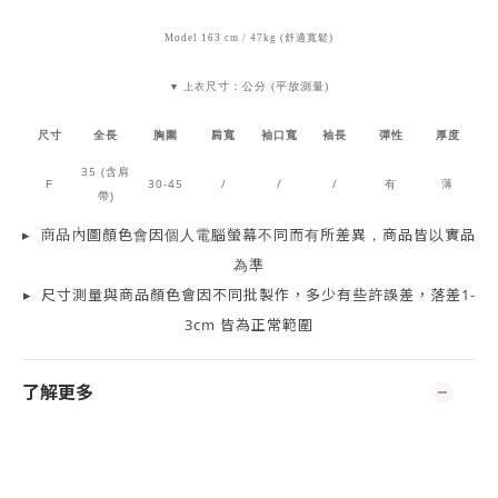
Model 163 cm / 47kg (舒適寬鬆)
尺寸：公分 (平放測量)
▼ 上衣
尺寸
全長
胸圍
肩寬
袖口寬
袖長
彈性
厚度
35 (含肩
30-45
/
/
/
有
薄
F
帶)
▸
商品
內
圖顏色會因個人電腦螢幕不同而有所差異，商品皆以實品
為準
▸
尺寸測量
與商品顏色會因
不同批製作，多少有些許誤差，落差1-
3cm 皆為正常範圍
了解更多