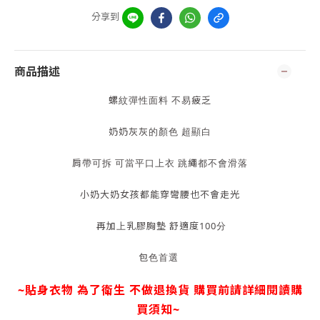
分享到
商品描述
螺紋彈性面料 不易疲乏
奶奶灰灰的顏色 超顯白
肩帶可拆 可當平口上衣 跳繩都不會滑落
小奶大奶女孩都能穿彎腰也不會走光
再加上乳膠胸墊 舒適度100分
包色首選
~貼身衣物 為了衛生 不做退換貨
購買前請詳細閱讀購
買須知~