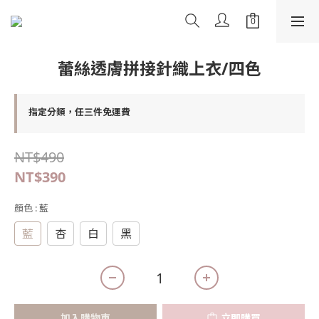
蕾絲透膚拼接針織上衣/四色
指定分類，任三件免運費
NT$490
NT$390
顏色
: 藍
藍
杏
白
黑
加入購物車
立即購買