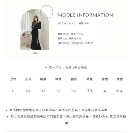
▼ 單一尺寸：公分 (平放測量)
肩寬
尺寸
全長
胸圍
袖長
袖寬
彈性
厚度
10
53
37
50
F
70
有
中等
▸ 商品內圖顏色會因個人電腦螢幕不同而有所差異，商品皆以實品為準
▸ 尺寸測量與商品顏色會因不同批製作，多少有些許誤差，落差1-3cm 皆為正常範
圍