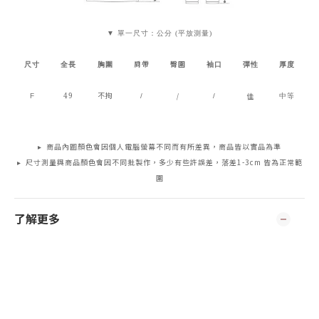
▼ 單一尺寸：公分 (平放測量)
肩帶
臀圍
尺寸
全長
胸圍
袖口
彈性
厚度
49
不拘
/
佳
F
/
/
中等
▸ 商品內圖顏色會因個人電腦螢幕不同而有所差異，商品皆以實品為準
▸ 尺寸測量與商品顏色會因不同批製作，多少有些許誤差，落差1-3cm 皆為正常範
圍
了解更多