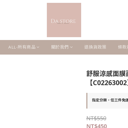
ALL-所有商品
關於我們
退換貨政策
條款
舒服涼感面膜
【C0226300
指定分類，任三件免
NT$550
NT$450