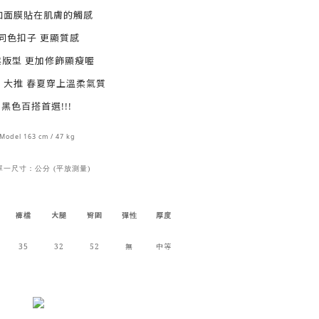
如面膜貼在肌膚的觸感
同色扣子 更顯質感
鬆版型 更加修飾顯瘦喔
 大推 春夏穿上溫柔氣質
黑色百搭首選!!!
Model 163 cm / 47 kg
單一尺寸：公分 (平放測量)
褲檔
大腿
臀圍
彈性
厚度
35
32
52
無
中等