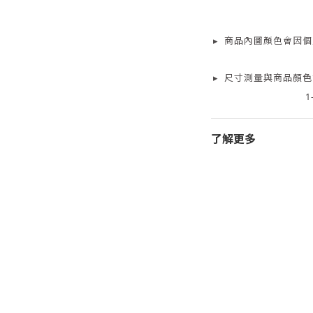
▸
商品
內
圖顏色會因個
▸
尺寸測量
與商品顏色
1
了解更多