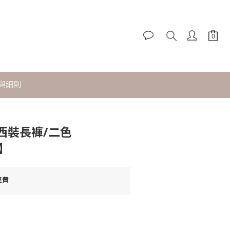
立即購買
與細則
西裝長褲/二色
2】
運費