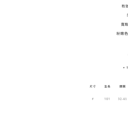
有
寬
粉嫩色
▼
尺寸
全長
腰圍
101
32-41
F