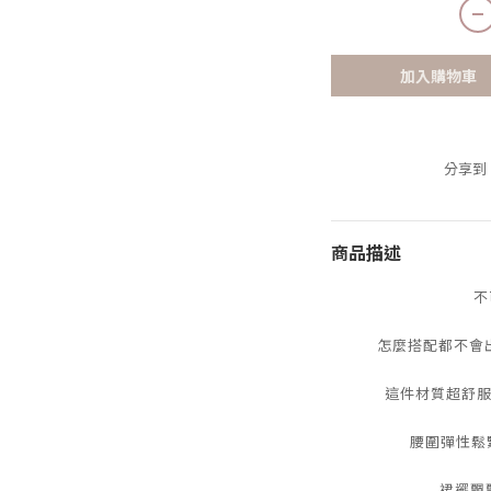
加入購物車
分享到
商品描述
不
怎麼搭配都不會出
這件材質超舒服
腰圍彈性鬆緊
裙襬飄飄