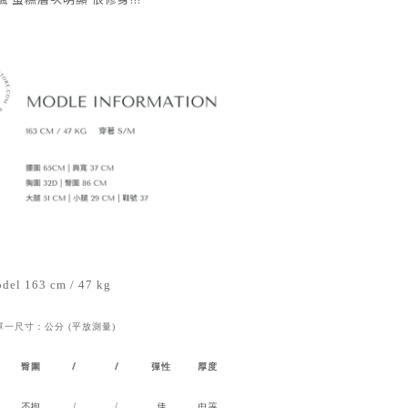
del 163 cm / 47 kg
單一尺寸：公分 (平放測量)
臀圍
/
/
彈性
厚度
不拘
/
/
佳
中等