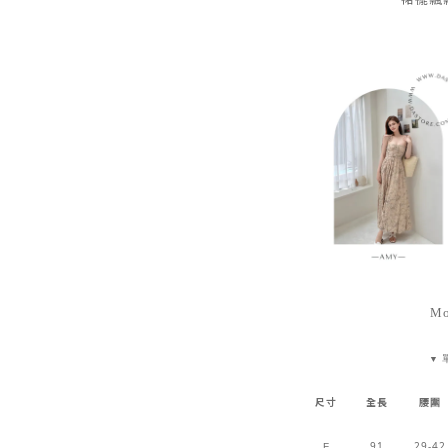
Mo
▼
尺寸
全長
腰圍
91
29-42
F