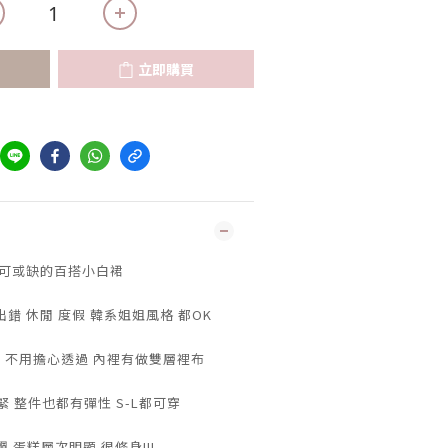
立即購買
可或缺的百搭小白裙
錯 休閒 度假 韓系姐姐風格 都OK
 不用擔心透過 內裡有做雙層裡布
 整件也都有彈性 S-L都可穿
 蛋糕層次明顯 很修身!!!