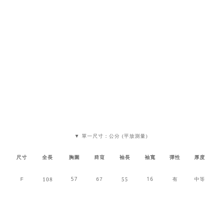
▼ 單一尺寸：公分 (平放測量)
肩寬
尺寸
全長
胸圍
袖長
袖寬
彈性
厚度
57
16
108
55
F
67
有
中等