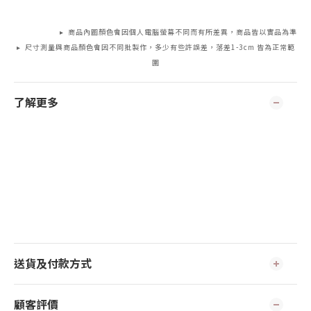
▸ 商品內圖顏色會因個人電腦螢幕不同而有所差異，商品皆以實品為準
▸ 尺寸測量與商品顏色會因不同批製作，多少有些許誤差，落差1-3cm 皆為正常範
圍
了解更多
送貨及付款方式
顧客評價