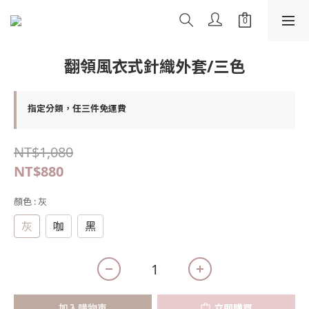
翻領風衣式針織外套/三色
指定分類，任三件免運費
NT$1,080
NT$880
顏色
: 灰
灰
咖
黑
加入購物車
立即購買