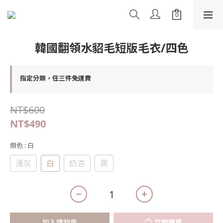
韓國翻領水貂毛短版毛衣/四色
指定分類，任三件免運費
NT$600
NT$490
顏色
: 白
淺灰
白
奶杏
黑
加入購物車
立即購買