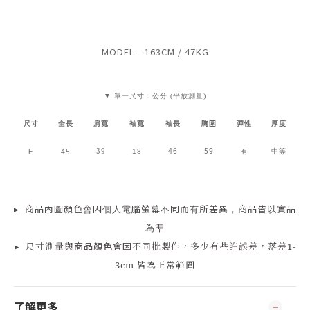
MODEL - 163CM / 47KG
▼ 單一尺寸：公分 (平放測量)
胸圍
尺寸
全長
肩寬
袖寬
袖長
彈性
厚度
39
46
59
45
F
18
有
中等
▸
商品
內
圖顏色會因個人電腦螢幕不同而有所差異，商品皆以實品
為準
▸
尺寸測量
與商品顏色會因
不同批製作，多少有些許誤差，落差1-
3cm 皆為正常範圍
了解更多