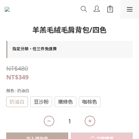
羊羔毛絨毛肩背包/四色
指定分類，任三件免運費
NT$480
NT$349
顏色
: 奶油白
奶油白
豆沙粉
嫩綠色
咖棕色
加入購物車
立即購買