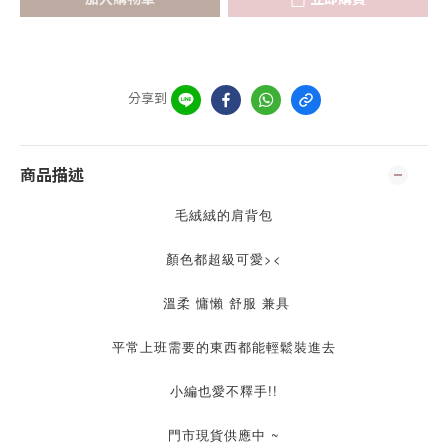
分享到
商品描述
毛絨絨的肩背包
顏色都超級可愛><
溫柔 慵懶 舒服 兼具
平常上班需要的東西都能輕鬆裝進去
小編也愛不釋手!!
門市現貨供應中 ~