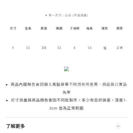
單一尺寸：公分 (平放測量)
▼
尺寸
全長
肩寬
胸圍
袖長
彈性
厚度
手袖圍
34
55
32
8
10
佳
正常
F
▸
商品
內
圖顏色會因個人電腦螢幕不同而有所差異，商品皆以實品
為準
▸
尺寸測量
與商品顏色會因
不同批製作，多少有些許誤差，落差1-
3cm 皆為正常範圍
了解更多