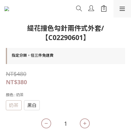
緹花撞色勾針兩件式外套/
【C02290601】
指定分類，任三件免運費
NT$480
NT$380
顏色
: 奶茶
奶茶
黑白