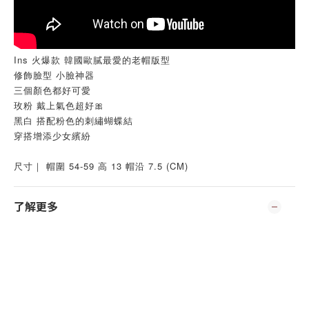
Ins 火爆款 韓國歐膩最愛的老帽版型
修飾臉型 小臉神器
三個顏色都好可愛
玫粉 戴上氣色超好🎀
黑白 搭配粉色的刺繡蝴蝶結
穿搭增添少女繽紛
尺寸｜ 帽圍 54-59 高 13 帽沿 7.5 (CM)
了解更多