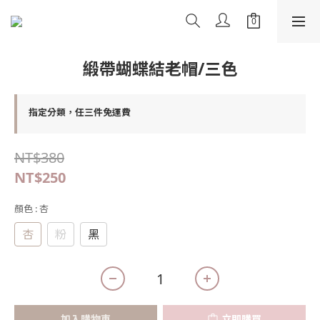
緞帶蝴蝶結老帽/三色
指定分類，任三件免運費
NT$380
NT$250
顏色
: 杏
杏
粉
黑
加入購物車
立即購買