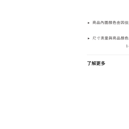
▸
商品
內
圖顏色會因個
▸
尺寸測量
與商品顏色
1
了解更多