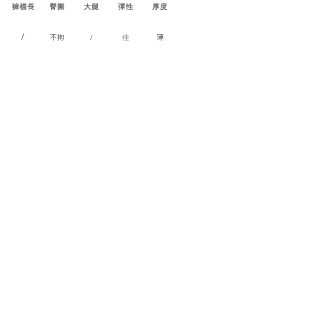
褲檔長
臀圍
大腿
彈性
厚度
/
不拘
/
佳
薄