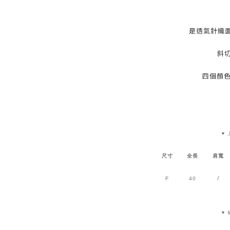
是透氣針織面
斜
四個顏色
▼ 
尺寸
全長
肩寬
40
/
F
▼ 