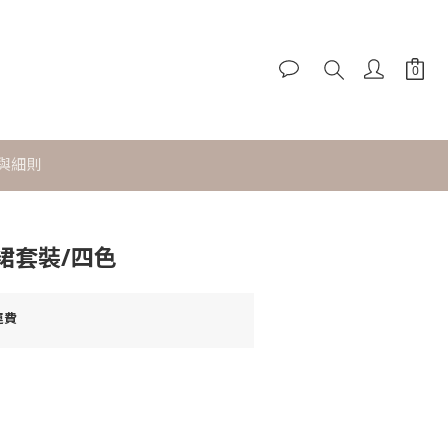
與細則
立即購買
裙套裝/四色
運費