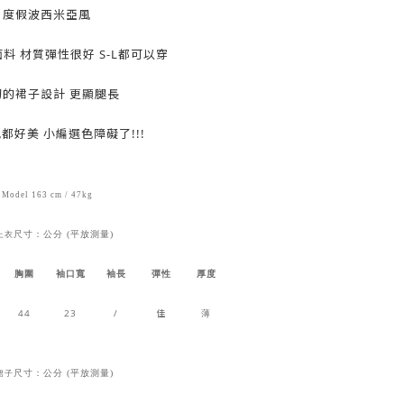
度假波西米亞風
料 材質彈性很好 S-L都可以穿
切的裙子設計 更顯腿長
都好美 小編選色障礙了!!!
Model 163 cm / 47kg
尺寸：公分 (平放測量)
上衣
胸圍
袖口寬
袖長
彈性
厚度
44
23
/
佳
薄
尺寸：公分 (平放測量)
裙子