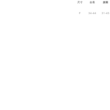
尺寸
全長
腰圍
34-44
31-45
F