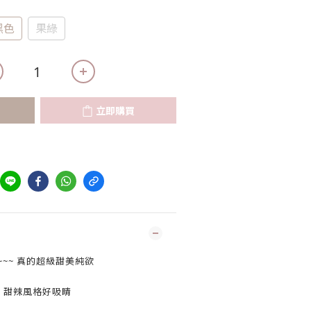
黑色
果綠
立即購買
~~~ 真的超級甜美純欲
甜辣風格好吸睛