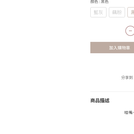
顏色
: 黑色
藍灰
藕粉
加入購物車
分享到
商品描述
哇嗚