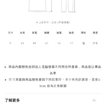
尺寸：公分 (平放測量)
▼ 上衣
尺寸
全長
肩寬
胸圍
袖寬
袖長
彈性
厚度
43
40
41
16
17
佳
中等
F
▸
商品
內
圖顏色會因個人電腦螢幕不同而有所差異，商品皆以實品
為準
▸
尺寸測量
與商品顏色會因
不同批製作，多少有些許誤差，落差1-
3cm 皆為正常範圍
了解更多