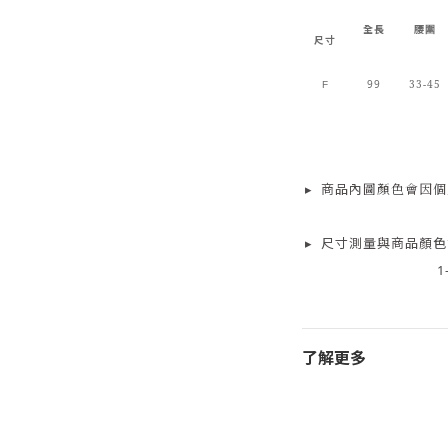
全長
腰圍
尺寸
99
33-45
F
▸
商品
內
圖顏色會因個
▸
尺寸測量
與商品顏色
1
了解更多