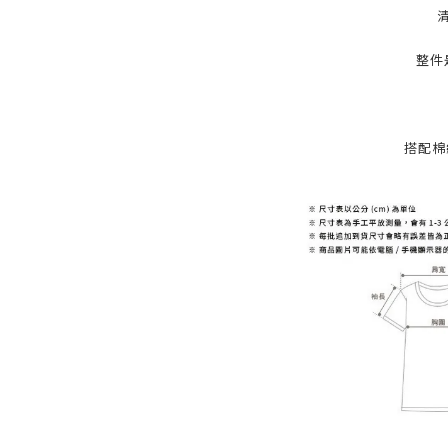
整件
搭配棉