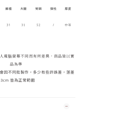
褲檔
大腿
臀圍
彈性
厚度
31
31
52
/
中等
人電腦螢幕不同而有所差異，商品皆以實
品為準
會因
不同批製作，多少有些許誤差，落差
-3cm 皆為正常範圍