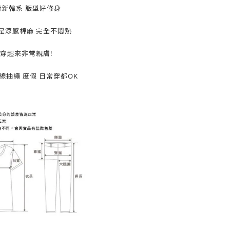
清新韓系 版型好修身
是涼感棉麻 完全不悶熱
穿起來非常親膚!
線抽繩 度假 日常穿都OK