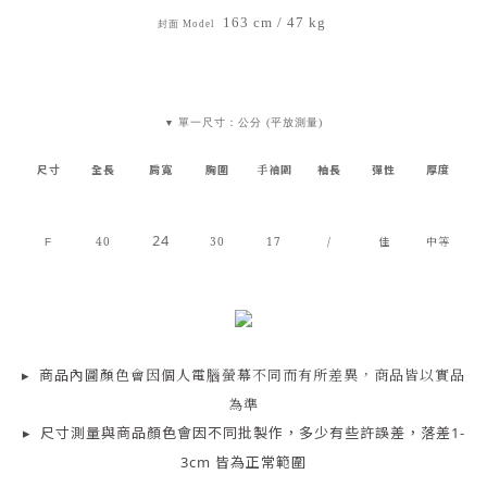
163 cm / 47 kg
封面 Model
單一尺寸：公分 (平放測量)
▼
尺寸
全長
肩寬
胸圍
袖長
彈性
厚度
手袖圍
24
40
30
17
/
佳
中等
F
▸
商品
內
圖顏色會因個人電腦螢幕不同而有所差異，商品皆以實品
為準
▸
尺寸測量
與商品顏色會因
不同批製作，多少有些許誤差，落差1-
3cm 皆為正常範圍