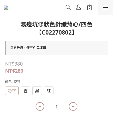
滾邊坑條狀色針織背心/四色
【C02270802】
指定分類，任三件免運費
NT$380
NT$280
顏色
: 奶茶
奶茶
杏
黑
紅