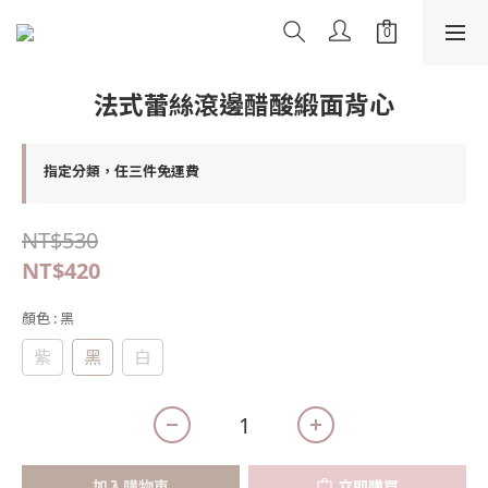
法式蕾絲滾邊醋酸緞面背心
指定分類，任三件免運費
NT$530
NT$420
顏色
: 黑
紫
黑
白
加入購物車
立即購買