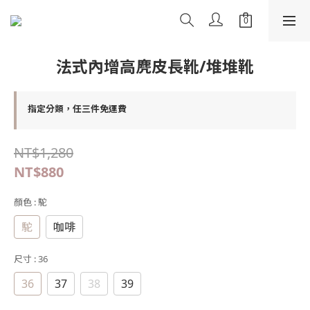
法式內增高麂皮長靴/堆堆靴
指定分類，任三件免運費
NT$1,280
NT$880
顏色
: 駝
駝
咖啡
尺寸
: 36
36
37
38
39