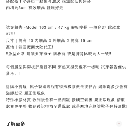
搭配襪子小露出一點更有層次 很適配任何穿搭
內增高3cm 有效增高 鞋底好走
試穿報告 -Model 163 cm / 47 kg 腳板瘦長 一般穿37 此款拿
37!!!
尺寸｜筒高 40 內增高 3 外增高 2 筒寬 15 cm
產地 | 韓國廠商大陸代工!
‼️版型正常 建議要穿襪子 腳板寬 或是腳背比較高大一號‼️
每個腿型與腳板胖瘦皆不同 穿起來感受也不一樣呦 試穿報告僅供
參考。!
訂購小提醒- 靴子製造過程有特殊橡膠做最後黏合 縫隙處多少會有
溢膠狀況 屬正常現象
特殊橡膠材質 收到後會有一點褶皺 接觸空氣後 屬正常現象 褶皺
處會更平整 收到後記得放至通風處 或是塞填充物讓靴子包持形狀!
了解更多