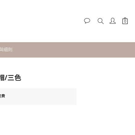
立即購買
與細則
帽/三色
運費