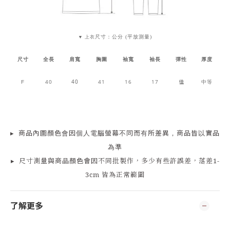
尺寸：公分 (平放測量)
▼ 上衣
尺寸
全長
肩寬
胸圍
袖寬
袖長
彈性
厚度
40
40
41
16
17
佳
中等
F
▸
商品
內
圖顏色會因個人電腦螢幕不同而有所差異，商品皆以實品
為準
▸
尺寸測量
與商品顏色會因
不同批製作，多少有些許誤差，落差1-
3cm 皆為正常範圍
了解更多