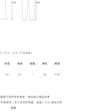
單一尺寸：公分 (平放測量)
肩寬
袖長
袖寬
彈性
厚度
/
65
56
有
中等
腦螢幕不同而有所差異，商品皆以實品為準
同批製作，多少有些許誤差，落差1-3cm 皆為正常
範圍